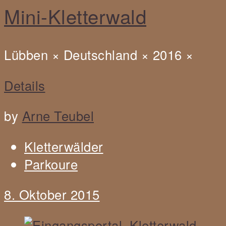
Mini-Kletterwald
Lübben
×
Deutschland
×
2016
×
Details
by
Arne Teubel
Kletterwälder
Parkoure
8. Oktober 2015