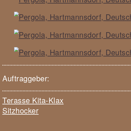
Auftraggeber:
Navigation
Terasse Kita-Klax
innerhalb
Sitzhocker
eines
Beitrags