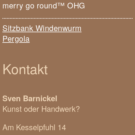
merry go round™ OHG
Navigation
Sitzbank Windenwurm
innerhalb
Pergola
eines
Beitrags
Kontakt
Sven Barnickel
Kunst oder Handwerk?
Am Kesselpfuhl 14