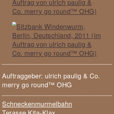
Auftraggeber: ulrich paulig & Co.
merry go round™ OHG
Navigation
Schneckenmurmelbahn
innerhalb
Terasse Kita-Klax