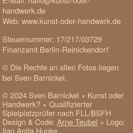
E-Mail: hallo@kunst-oder-
handwerk.de
Web: www.kunst-oder-handwerk.de
Steuernummer: 17/217/03729
Finanzamt Berlin-Reinickendorf
© Die Rechte an allen Fotos liegen
bei Sven Barnickel.
© 2024 Sven Barnickel
×
Kunst oder
Handwerk?
×
Qualifizierter
Spielplatzprüfer nach FLL/BSFH
Design & Code:
Arne Teubel
×
Logo:
Ilan Anita Hunke