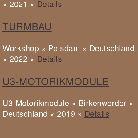
× 2021 ×
Details
Kunst
TURMBAU
oder
Handwerk?
Workshop × Potsdam × Deutschland
Sven
× 2022 ×
Details
Barnickel
Workshop
U3-MOTORIKMODULE
Turmbau
Potsdam
U3-Motorikmodule × Birkenwerder ×
Deutschland × 2019 ×
Details