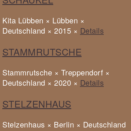
Schaukel,
Kita
Kita Lübben × Lübben ×
Lübben,
Deutschland × 2015 ×
Details
Lübben,
Deutschland,
STAMMRUTSCHE
2015
Stammrutsche × Treppendorf ×
Deutschland × 2020 ×
Details
STELZENHAUS
Stelzenhaus × Berlin × Deutschland