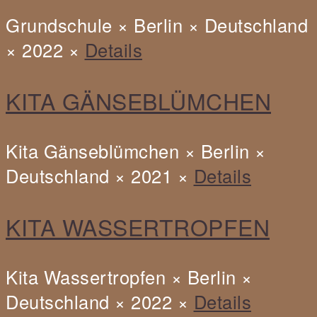
Grundschule × Berlin × Deutschland
× 2022 ×
Details
Kunst
KITA GÄNSEBLÜMCHEN
oder
Handwerk?
Kita Gänseblümchen × Berlin ×
Sven
Deutschland × 2021 ×
Details
Barnickel
Kita
Kunst
KITA WASSERTROPFEN
Gänseblümchen
oder
Handwerk?
Kita Wassertropfen × Berlin ×
Sven
Deutschland × 2022 ×
Details