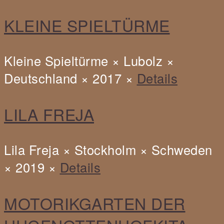
Barnickel
Kita
Kleine
KLEINE SPIELTÜRME
Wassertropfen
Spieletürme
Kleine Spieltürme × Lubolz ×
Deutschland × 2017 ×
Details
LILA FREJA
Lila Freja × Stockholm × Schweden
× 2019 ×
Details
MOTORIKGARTEN DER