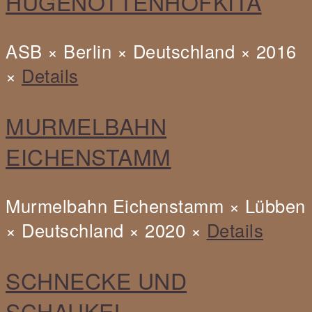
HUGENOTTENHOFKITA
ASB × Berlin × Deutschland × 2016
×
Details
MURMELBAHN
EICHENSTAMM
Murmelbahn Eichenstamm × Lübben
× Deutschland × 2020 ×
Details
Schnecke
SCHNECKE UND
und
SCHAUKEL